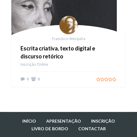
Francisco Mesquita
Escrita criativa, texto digital e
discurso retórico
Inscrição Online
INSCREVER
0
0
VER MAIS
INÍCIO
APRESENTAÇÃO
INSCRIÇÃO
LIVRO DE BORDO
CONTACTAR